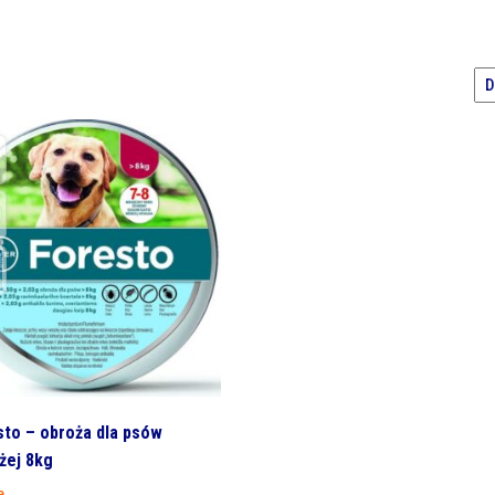
sto – obroża dla psów
żej 8kg
e