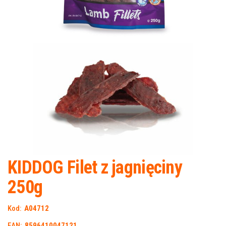
KIDDOG Filet z jagnięciny
250g
Kod:
A04712
EAN:
8596410047121