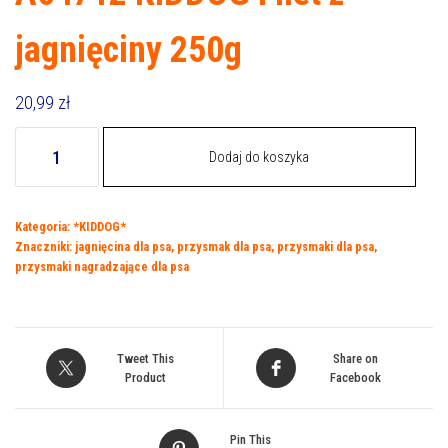
jagnięciny 250g
20,99
zł
ilość
Dodaj do koszyka
A04712
KIDDOG
Filet
Kategoria:
*KIDDOG*
z
Znaczniki:
jagnięcina dla psa
,
przysmak dla psa
,
przysmaki dla psa
,
jagnięciny
przysmaki nagradzające dla psa
250g
Tweet This
Share on
Product
Facebook
Pin This