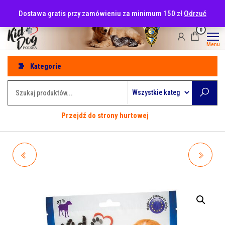
Przejdź
tel: 530-915-486
Dostawa gratis przy zamówieniu za minimum 150 zł
Odrzuć
do
treści
0
Menu
Kategorie
Przejdź do strony hurtowej
A04709 KIDDOG
A04713 KIDDOG FILET Z
KANAPECZKA TRÓJKĄT Z
JAGNIĘCINY 500G
ŁOSOSIEM 80G