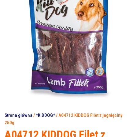
Strona główna
/
*KIDDOG*
/ A04712 KIDDOG Filet z jagnięciny
250g
A04712 KIDDOG Filet z