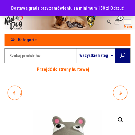
Przejdź
tel: 530-915-486
Dostawa gratis przy zamówieniu za minimum 150 zł
Odrzuć
do
treści
0
Menu
Kategorie
Przejdź do strony hurtowej
A401762 HIPHOP OWCA Z
A401901 HIPHOP
DŹWIĘKIEM 11,5CM
HIPOPOTAM Z DŹWIĘKIEM
14CM