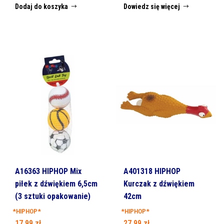
Dodaj do koszyka
Dowiedz się więcej
A16363 HIPHOP Mix
A401318 HIPHOP
piłek z dźwiękiem 6,5cm
Kurczak z dźwiękiem
(3 sztuki opakowanie)
42cm
*HIPHOP*
*HIPHOP*
17,99
zł
27,99
zł