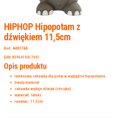
HIPHOP Hipopotam z
dźwiękiem 11,5cm
Kod:
A401764
EAN: 8596410417641
Opis produktu
lateksowa zabawka dla psów w wyglądzie hipopotama
trwały materiał
zabawka wydaje dźwięk (chrząka)
materiał:
lateks
rozmiar:
11,5cm