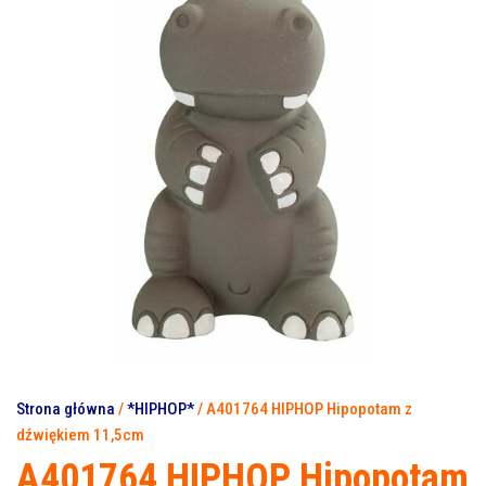
Strona główna
/
*HIPHOP*
/ A401764 HIPHOP Hipopotam z
dźwiękiem 11,5cm
A401764 HIPHOP Hipopotam