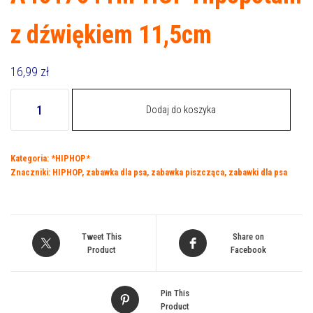
z dźwiękiem 11,5cm
16,99
zł
ilość
Dodaj do koszyka
A401764
HIPHOP
Hipopotam
Kategoria:
*HIPHOP*
z
Znaczniki:
HIPHOP
,
zabawka dla psa
,
zabawka piszcząca
,
zabawki dla psa
dźwiękiem
11,5cm
Tweet This
Share on
Product
Facebook
Pin This
Product