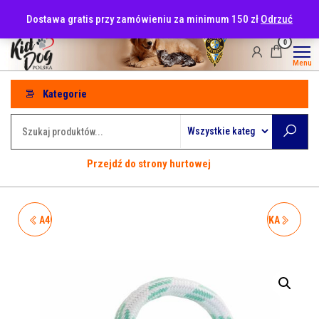
Przejdź
tel: 530-915-486
Dostawa gratis przy zamówieniu za minimum 150 zł
Odrzuć
do
treści
0
Menu
Kategorie
Przejdź do strony hurtowej
A403001 HIPHOP ZABAWKA
A403003 HIPHOP ZABAWKA
NA SZNURKU DO
NA SZNURKU DO
CZYSZCZENIA ZĘBÓW
CZYSZCZENIA ZĘBÓW