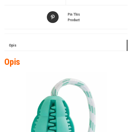
Pin This
Product
Opis
Opis