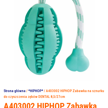
DENTAL 12/38CM
DENTAL 11/32CM
Strona główna
/
*HIPHOP*
/ A403002 HIPHOP Zabawka na sznurku
do czyszczenia zębów DENTAL 8,5/27cm
A403002 HIPHOP Zabawka