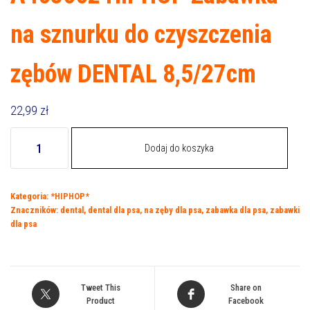
na sznurku do czyszczenia
zębów DENTAL 8,5/27cm
22,99
zł
ilość
Dodaj do koszyka
A403002
HIPHOP
Zabawka
Kategoria:
*HIPHOP*
na
Znaczników:
dental
,
dental dla psa
,
na zęby dla psa
,
zabawka dla psa
,
zabawki
sznurku
dla psa
do
czyszczenia
zębów
DENTAL
Tweet This
Share on
8,5/27cm
Product
Facebook