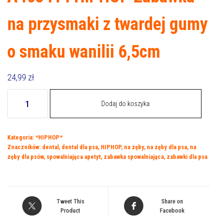
na przysmaki z twardej gumy
o smaku wanilii 6,5cm
24,99
zł
ilość
Dodaj do koszyka
A403414
HIPHOP
Zabawka
Kategoria:
*HIPHOP*
na
Znaczników:
dental
,
dental dla psa
,
HIPHOP
,
na zęby
,
na zęby dla psa
,
na
przysmaki
zęby dla psów
,
spowalniająca apetyt
,
zabawka spowalniająca
,
zabawki dla psa
z
twardej
gumy
o
Tweet This
Share on
smaku
Product
Facebook