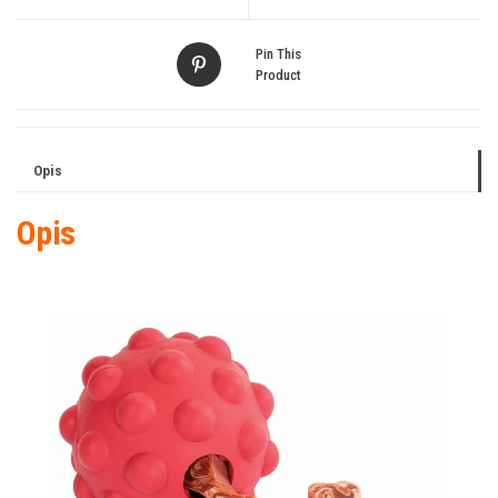
wanilii
6,5cm
Pin This
Product
Opis
Opis