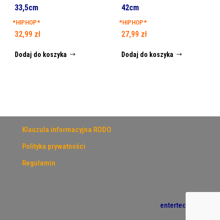
33,5cm
42cm
*HIPHOP*
*HIPHOP*
32,99
zł
27,99
zł
Dodaj do koszyka
Dodaj do koszyka
Klauzula informacyjna RODO
Polityka prywatności
Regulamin
entertech.pl