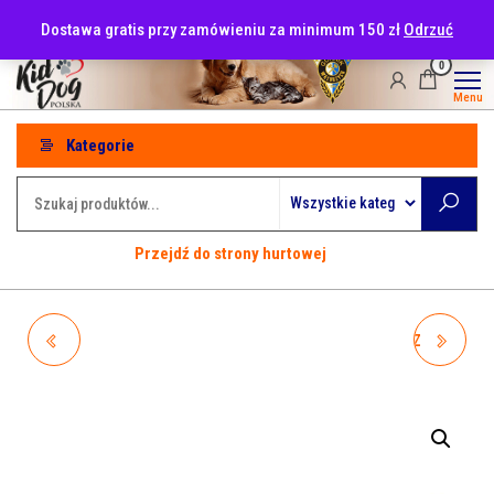
Przejdź
tel: 530-915-486
Dostawa gratis przy zamówieniu za minimum 150 zł
Odrzuć
do
treści
0
Menu
Kategorie
Przejdź do strony hurtowej
A43937 HIPHOP KACZKA
A44320 HIPHOP KROWA Z
STOJĄCA Z DŹWIĘKIEM
DŹWIĘKIEM 9CM
9,5CM