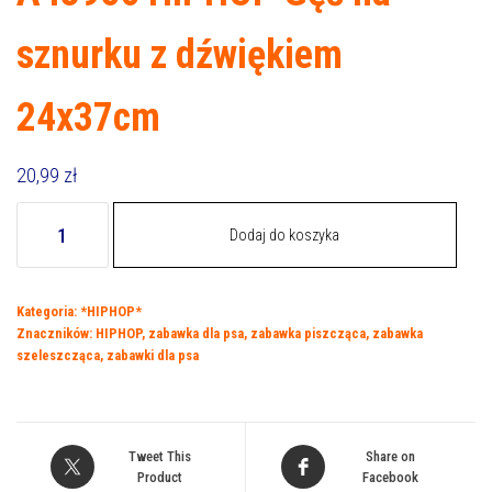
sznurku z dźwiękiem
24x37cm
20,99
zł
ilość
Dodaj do koszyka
A43956
HIPHOP
Gęś
Kategoria:
*HIPHOP*
na
Znaczników:
HIPHOP
,
zabawka dla psa
,
zabawka piszcząca
,
zabawka
sznurku
szeleszcząca
,
zabawki dla psa
z
dźwiękiem
24x37cm
Tweet This
Share on
Product
Facebook