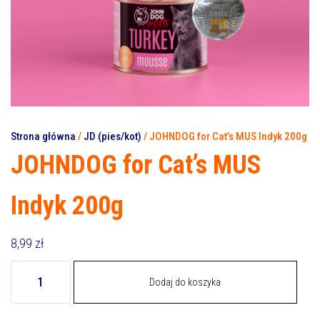
Strona główna
/
JD (pies/kot)
/ JOHNDOG for Cat’s MUS Indyk 200g
JOHNDOG for Cat’s MUS
Indyk 200g
8,99
zł
ilość
Dodaj do koszyka
JOHNDOG
for
Cat's