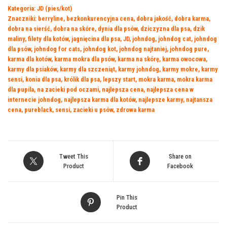
Kategoria:
JD (pies/kot)
MUS
Znaczniki:
berryline
,
bezkonkurencyjna cena
,
dobra jakość
,
dobra karma
,
Indyk
dobra na sierść
,
dobra na skóre
,
dynia dla psów
,
dziczyzna dla psa
,
dzik
200g
maliny
,
filety dla kotów
,
jagnięcina dla psa
,
JD
,
johndog
,
johndog cat
,
johndog
dla psów
,
johndog for cats
,
johndog kot
,
johndog najtaniej
,
johndog pure
,
karma dla kotów
,
karma mokra dla psów
,
karma na skórę
,
karma owocowa
,
karmy dla psiaków
,
karmy dla szczeniąt
,
karmy johndog
,
karmy mokre
,
karmy
sensi
,
konia dla psa
,
królik dla psa
,
lepszy start
,
mokra karma
,
mokra karma
dla pupila
,
na zacieki pod oczami
,
najlepsza cena
,
najlepsza cena w
internecie johndog
,
najlepsza karma dla kotów
,
najlepsze karmy
,
najtansza
cena
,
pureblack
,
sensi
,
zacieki u psów
,
zdrowa karma
Tweet This
Share on
Product
Facebook
Pin This
Product