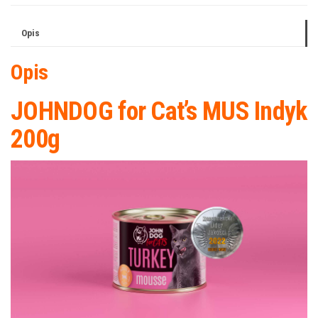
Opis
Opis
JOHNDOG for Cat’s MUS Indyk
200g