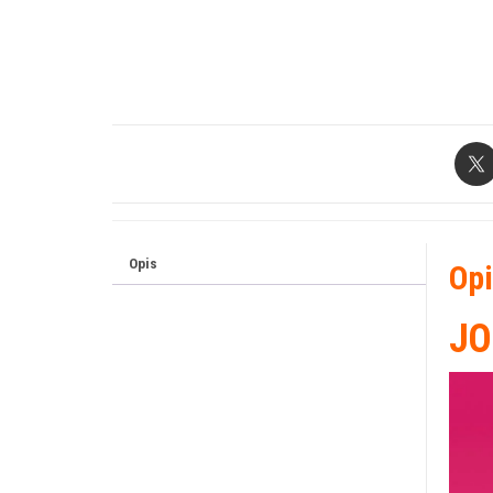
Opis
Opi
JO