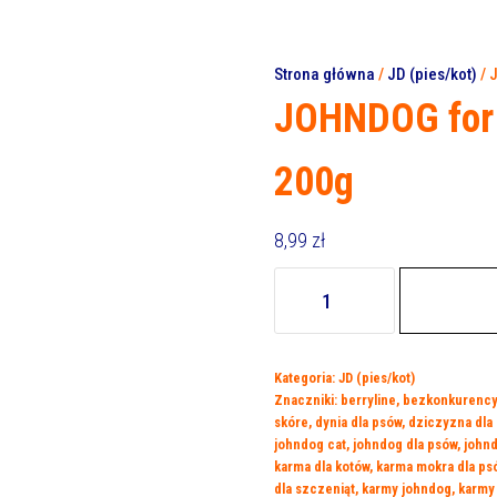
Strona główna
/
JD (pies/kot)
/ 
JOHNDOG for 
200g
8,99
zł
ilość
JOHNDOG
for
Cat's
Kategoria:
JD (pies/kot)
MUS
Znaczniki:
berryline
,
bezkonkurency
Kurczak
skóre
,
dynia dla psów
,
dziczyzna dla
200g
johndog cat
,
johndog dla psów
,
johnd
karma dla kotów
,
karma mokra dla ps
dla szczeniąt
,
karmy johndog
,
karmy