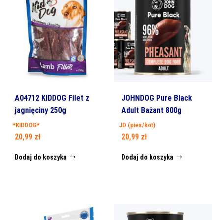
A04712 KIDDOG Filet z
JOHNDOG Pure Black
jagnięciny 250g
Adult Bażant 800g
*KIDDOG*
JD (pies/kot)
20,99
zł
20,99
zł
Dodaj do koszyka
Dodaj do koszyka