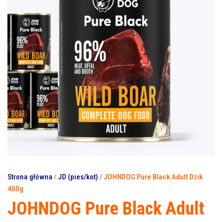
Strona główna
/
JD (pies/kot)
/ JOHNDOG Pure Black Adult Dzik
400g
JOHNDOG Pure Black Adult