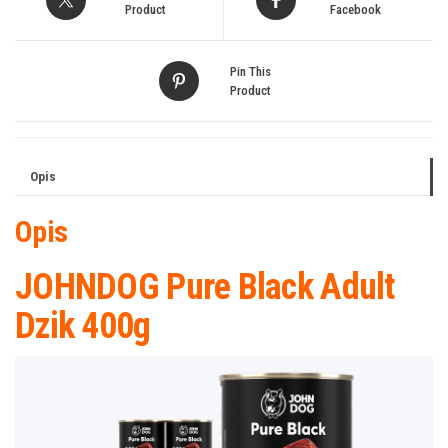
Product
Facebook
Pin This
Product
Opis
Opis
JOHNDOG Pure Black Adult
Dzik 400g