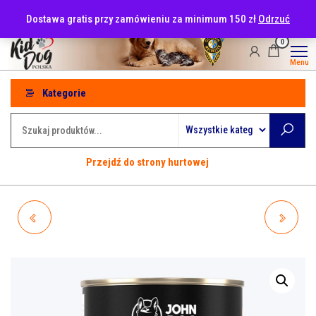
Przejdź
tel: 530-915-486
Dostawa gratis przy zamówieniu za minimum 150 zł
Odrzuć
do
treści
0
Menu
Kategorie
Przejdź do strony hurtowej
JOHNDOG PURE BLACK
JOHNDOG PURE BLACK
ADULT BAŻANT 800G
ADULT DZIK 800G