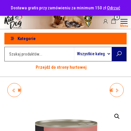
Przejdź
tel: 530-915-486
Dostawa gratis przy zamówieniu za minimum 150 zł
Odrzuć
do
treści
0
Menu
Kategorie
Przejdź do strony hurtowej
WIEJSKA ZAGRODA LEŚNE
WIEJSKA ZAGRODA LEŚNE
SMAKI (SENIOR) PSTRĄG Z
SMAKI (SENIOR) DZIK Z
KACZKĄ 800G
JAGNIĘCINĄ 800G