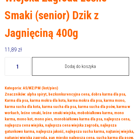
Smaki (senior) Dzik z
Jagnięciną 400g
11,89
zł
ilość
Dodaj do koszyka
Wiejska
Zagroda
Leśne
Kategoria:
AS/WZ/PM (kot/pies)
Smaki
Znaczników:
alpha spiryt
,
bezkonkurencyjna cena
,
dobra karma dla psa
,
(senior)
Karma dla psa
,
karma mokra dla kota
,
karma mokra dla psa
,
karma mono
,
Dzik
karma sucha dla kota
,
karma sucha dla psa
,
karma sucha dla psów
,
karma w
z
workach
,
leśne smaki
,
leśne smaki wiejska
,
mobobialkowa karma
,
mono
karma
,
mono kot
,
mono pies
,
monobiałkowa karma dla psa
,
najlepsza cena
,
Jagnięciną
najlepsza cena wiejska
,
najlepsza cena wiejska zagroda
,
najlepsza
400g
gatunkowo karma
,
najlepsza jakość
,
najlepsza sucha karma
,
najtaniej wiejska
,
najtaniej wiejska zagroda
,
pan miesko najlepsza cena
,
sucha karma dla psow
,