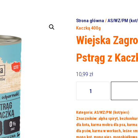
Strona główna
/
AS/WZ/PM (kot/
Kaczką 400g
Wiejska Zagro
Pstrąg z Kacz
10,99
zł
ilość
Wiejska
Zagroda
Leśne
Kategoria:
AS/WZ/PM (kot/pies)
Smaki
Znaczników:
alpha spiryt
,
bezkonkur
(senior)
dla kota
,
karma mokra dla psa
,
karma
Pstrąg
dla psów
,
karma w workach
,
leśne sm
z
mono kot
,
mono pies
,
monobiałkowa 