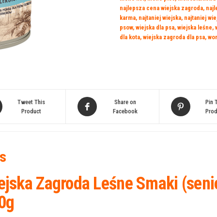
najlepsza cena wiejska zagroda
,
naj
Kaczką
karma
,
najtaniej wiejska
,
najtaniej wi
400g
psow
,
wiejska dla psa
,
wiejska leśne
,
dla kota
,
wiejska zagroda dla psa
,
wor
Tweet This
Share on
Pin 
Product
Facebook
Prod
s
ejska Zagroda Leśne Smaki (senio
0g