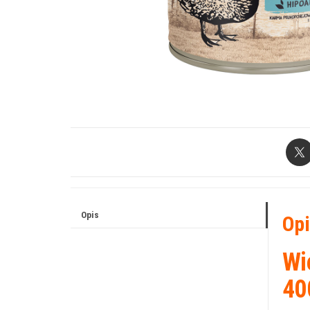
Opis
Opi
Wi
40