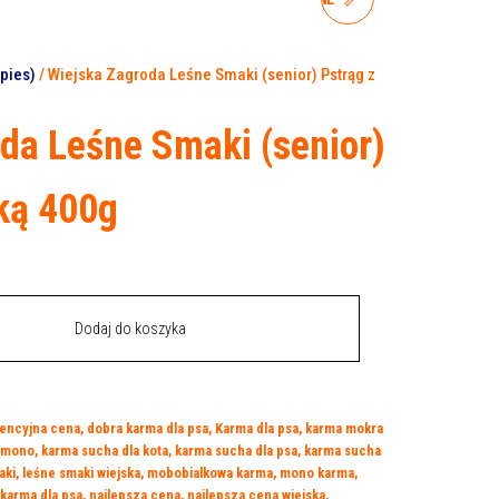
SMAKI (SENIOR) PSTRĄG Z
pies)
/ Wiejska Zagroda Leśne Smaki (senior) Pstrąg z
KACZKĄ 800G
da Leśne Smaki (senior)
ką 400g
Dodaj do koszyka
encyjna cena
,
dobra karma dla psa
,
Karma dla psa
,
karma mokra
 mono
,
karma sucha dla kota
,
karma sucha dla psa
,
karma sucha
aki
,
leśne smaki wiejska
,
mobobialkowa karma
,
mono karma
,
karma dla psa
,
najlepsza cena
,
najlepsza cena wiejska
,