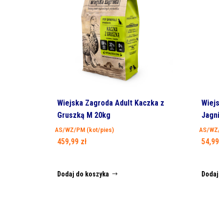
Wiejska Zagroda Adult Kaczka z
Wiejs
Gruszką M 20kg
Jagn
AS/WZ/PM (kot/pies)
AS/WZ/
459,99
zł
54,9
Dodaj do koszyka
Dodaj