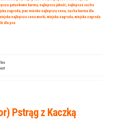
lepsza gatunkowo karma
,
najlepsza jakość
,
najlepsza sucha
ejska zagroda
,
pan miesko najlepsza cena
,
sucha karma dla
wiejska najlepsza cena worki
,
wiejska zagroda
,
wiejska zagroda
ki dla psa
This
uct
r) Pstrąg z Kaczką