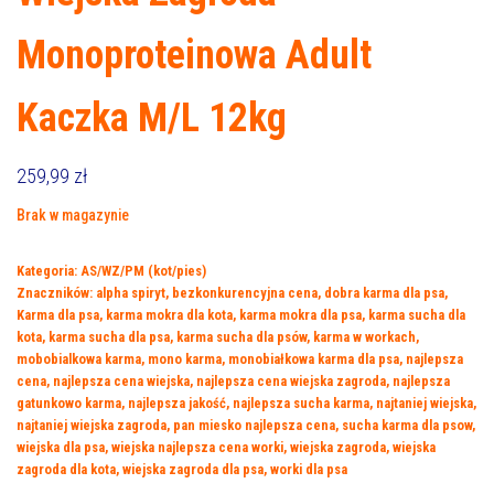
Monoproteinowa Adult
Kaczka M/L 12kg
259,99
zł
Brak w magazynie
Kategoria:
AS/WZ/PM (kot/pies)
Znaczników:
alpha spiryt
,
bezkonkurencyjna cena
,
dobra karma dla psa
,
Karma dla psa
,
karma mokra dla kota
,
karma mokra dla psa
,
karma sucha dla
kota
,
karma sucha dla psa
,
karma sucha dla psów
,
karma w workach
,
mobobialkowa karma
,
mono karma
,
monobiałkowa karma dla psa
,
najlepsza
cena
,
najlepsza cena wiejska
,
najlepsza cena wiejska zagroda
,
najlepsza
gatunkowo karma
,
najlepsza jakość
,
najlepsza sucha karma
,
najtaniej wiejska
,
najtaniej wiejska zagroda
,
pan miesko najlepsza cena
,
sucha karma dla psow
,
wiejska dla psa
,
wiejska najlepsza cena worki
,
wiejska zagroda
,
wiejska
zagroda dla kota
,
wiejska zagroda dla psa
,
worki dla psa