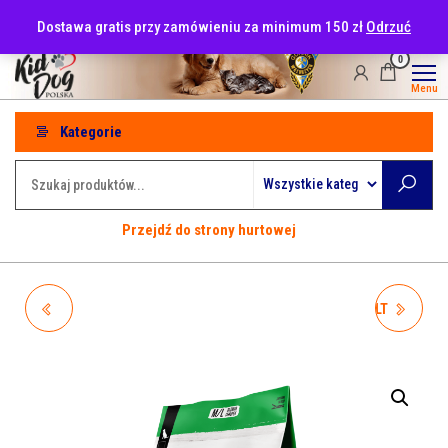
Przejdź
tel: 530-915-486
Dostawa gratis przy zamówieniu za minimum 150 zł
Odrzuć
do
treści
0
Menu
Kategorie
Przejdź do strony hurtowej
WIEJSKA ZAGRODA
WIEJSKA ZAGRODA ADULT
MONOPROTEINOWA ADULT
WOŁOWINA Z INDYKIEM S
KACZKA M/L 6KG
9KG