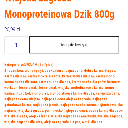
Monoproteinowa Dzik 800g
20,99
zł
ilość
Dodaj do koszyka
Wiejska
Zagroda
Monoproteinowa
Kategoria:
AS/WZ/PM (kot/pies)
Dzik
Znaczników:
alpha spiryt
,
bezkonkurencyjna cena
,
dobra karma dla psa
,
800g
Karma dla psa
,
karma mokra dla kota
,
karma mokra dla psa
,
karma mono
,
karma sucha dla kota
,
karma sucha dla psa
,
karma sucha dla psów
,
karma w
workach
,
leśne smaki
,
leśne smaki wiejska
,
mobobialkowa karma
,
mono
karma
,
mono kot
,
mono pies
,
monobiałkowa karma dla psa
,
najlepsza cena
,
najlepsza cena wiejska
,
najlepsza cena wiejska zagroda
,
najlepsza
gatunkowo karma
,
najlepsza jakość
,
najlepsza sucha karma
,
najtaniej wiejska
,
najtaniej wiejska zagroda
,
pan miesko najlepsza cena
,
sucha karma dla psow
,
wiejska dla psa
,
wiejska leśne
,
wiejska najlepsza cena worki
,
wiejska zagroda
,
wiejska zagroda dla kota
,
wiejska zagroda dla psa
,
worki dla psa