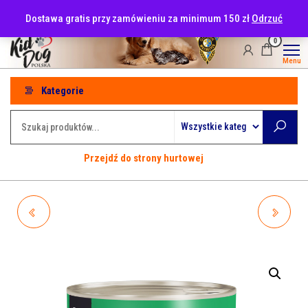
Przejdź
tel: 530-915-486
Dostawa gratis przy zamówieniu za minimum 150 zł
Odrzuć
do
treści
0
Menu
Kategorie
Przejdź do strony hurtowej
WIEJSKA ZAGRODA
WIEJSKA ZAGRODA
MONOPROTEINOWA DZIK
MONOPROTEINOWA
400G
(SZCZENIAK) INDYK 400G