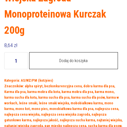
Monoproteinowa Kurczak
200g
8,64
zł
ilość
Dodaj do koszyka
Wiejska
Zagroda
Monoproteinowa
Kategoria:
AS/WZ/PM (kot/pies)
Kurczak
Znaczników:
alpha spiryt
,
bezkonkurencyjna cena
,
dobra karma dla psa
,
200g
Karma dla psa
,
karma mokra dla kota
,
karma mokra dla psa
,
karma mono
,
karma sucha dla kota
,
karma sucha dla psa
,
karma sucha dla psów
,
karma w
workach
,
leśne smaki
,
leśne smaki wiejska
,
mobobialkowa karma
,
mono
karma
,
mono kot
,
mono pies
,
monobiałkowa karma dla psa
,
najlepsza cena
,
najlepsza cena wiejska
,
najlepsza cena wiejska zagroda
,
najlepsza
gatunkowo karma
,
najlepsza jakość
,
najlepsza sucha karma
,
najtaniej wiejska
,
najtaniej wiejska zagroda
,
pan miesko najlepsza cena
,
sucha karma dla psow
,