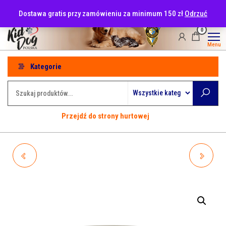
Przejdź
tel: 530-915-486
Dostawa gratis przy zamówieniu za minimum 150 zł
Odrzuć
do
treści
0
Menu
Kategorie
Przejdź do strony hurtowej
WIEJSKA ZAGRODA
WIEJSKA ZAGRODA
MONOPROTEINOWA
MONOPROTEINOWA
WOŁOWINA 400G
KURCZAK 400G