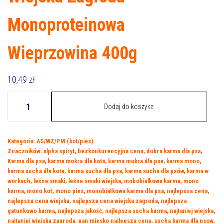
Monoproteinowa
Wieprzowina 400g
10,49
zł
ilość
Dodaj do koszyka
Wiejska
Zagroda
Monoproteinowa
Kategoria:
AS/WZ/PM (kot/pies)
Wieprzowina
Znaczników:
alpha spiryt
,
bezkonkurencyjna cena
,
dobra karma dla psa
,
400g
Karma dla psa
,
karma mokra dla kota
,
karma mokra dla psa
,
karma mono
,
karma sucha dla kota
,
karma sucha dla psa
,
karma sucha dla psów
,
karma w
workach
,
leśne smaki
,
leśne smaki wiejska
,
mobobialkowa karma
,
mono
karma
,
mono kot
,
mono pies
,
monobiałkowa karma dla psa
,
najlepsza cena
,
najlepsza cena wiejska
,
najlepsza cena wiejska zagroda
,
najlepsza
gatunkowo karma
,
najlepsza jakość
,
najlepsza sucha karma
,
najtaniej wiejska
,
najtaniej wiejska zagroda
,
pan miesko najlepsza cena
,
sucha karma dla psow
,