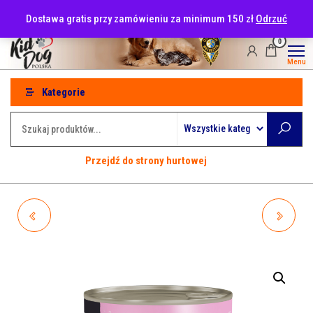
Przejdź
tel: 530-915-486
Dostawa gratis przy zamówieniu za minimum 150 zł
Odrzuć
do
treści
0
Menu
Kategorie
Przejdź do strony hurtowej
WIEJSKA ZAGRODA
WIEJSKA ZAGRODA
MONOPROTEINOWA
MONOPROTEINOWA
WIEPRZOWINA 200G
WOŁOWINA 200G