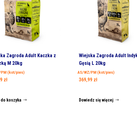
ska Zagroda Adult Kaczka z
Wiejska Zagroda Adult Indy
zką M 20kg
Gęsią L 20kg
PM (kot/pies)
AS/WZ/PM (kot/pies)
99
zł
369,99
zł
 do koszyka
Dowiedz się więcej