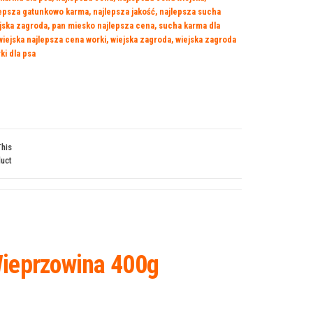
lepsza gatunkowo karma
,
najlepsza jakość
,
najlepsza sucha
ejska zagroda
,
pan miesko najlepsza cena
,
sucha karma dla
wiejska najlepsza cena worki
,
wiejska zagroda
,
wiejska zagroda
ki dla psa
This
uct
ieprzowina 400g