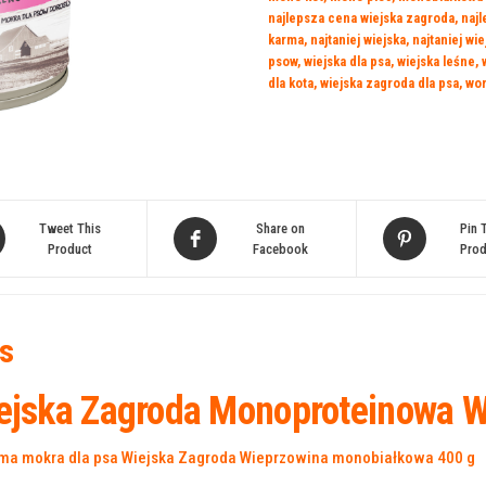
najlepsza cena wiejska zagroda
,
naj
karma
,
najtaniej wiejska
,
najtaniej wi
psow
,
wiejska dla psa
,
wiejska leśne
,
dla kota
,
wiejska zagroda dla psa
,
wor
Tweet This
Share on
Pin 
Product
Facebook
Prod
s
ejska Zagroda Monoproteinowa W