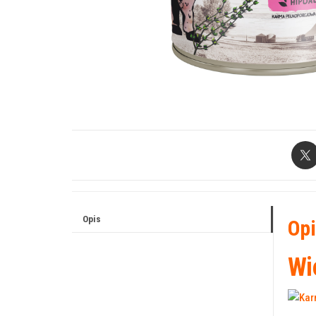
Opis
Opi
Wi