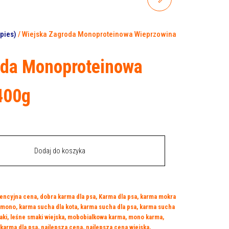
MONOPROTEINOWA
pies)
/ Wiejska Zagroda Monoproteinowa Wieprzowina
WIEPRZOWINA 800G
oda Monoproteinowa
400g
Dodaj do koszyka
encyjna cena
,
dobra karma dla psa
,
Karma dla psa
,
karma mokra
 mono
,
karma sucha dla kota
,
karma sucha dla psa
,
karma sucha
aki
,
leśne smaki wiejska
,
mobobialkowa karma
,
mono karma
,
karma dla psa
,
najlepsza cena
,
najlepsza cena wiejska
,