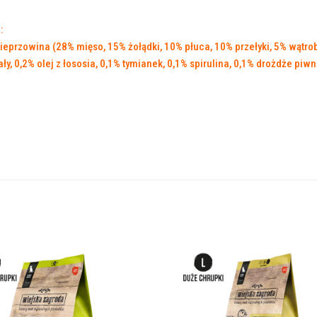
:
eprzowina (28% mięso, 15% żołądki, 10% płuca, 10% przełyki, 5% wątro
ły, 0,2% olej z łososia, 0,1% tymianek, 0,1% spirulina, 0,1% drożdże pi