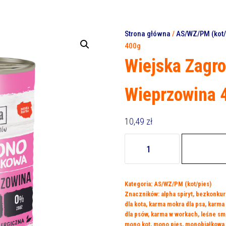
Strona główna
/
AS/WZ/PM (kot/
400g
Wiejska Zagr
Wieprzowina 
10,49
zł
ilość
Wiejska
Zagroda
Monoproteinowa
Kategoria:
AS/WZ/PM (kot/pies)
Wieprzowina
Znaczników:
alpha spiryt
,
bezkonkur
400g
dla kota
,
karma mokra dla psa
,
karma
dla psów
,
karma w workach
,
leśne sm
mono kot
,
mono pies
,
monobiałkowa 