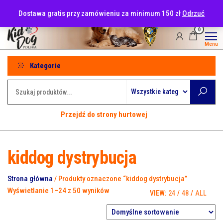
Przejdź
tel: 530-915-486
Dostawa gratis przy zamówieniu za minimum 150 zł
Odrzuć
do
treści
0
Menu
Kategorie
Przejdź do strony hurtowej
kiddog dystrybucja
Strona główna
/ Produkty oznaczone “kiddog dystrybucja”
Wyświetlanie 1–24 z 50 wyników
VIEW:
24
/
48
/
ALL