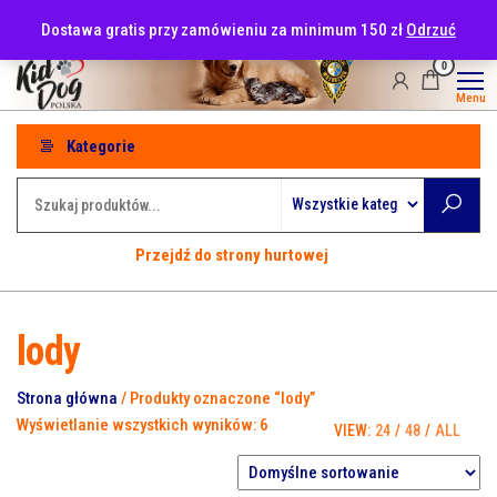
Przejdź
tel: 530-915-486
Dostawa gratis przy zamówieniu za minimum 150 zł
Odrzuć
do
treści
0
Menu
Kategorie
Przejdź do strony hurtowej
lody
Strona główna
/ Produkty oznaczone “lody”
Wyświetlanie wszystkich wyników: 6
VIEW:
24
/
48
/
ALL