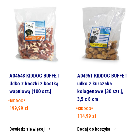
A04648 KIDDOG BUFFET
A04951 KIDDOG BUFFET
Udko z kaczki z kostką
udko z kurczaka
wapniową [100 szt.]
kolagenowe [30 szt.],
3,5 x 8 cm
*KIDDOG*
199,99
zł
*KIDDOG*
114,99
zł
Dowiedz się więcej
Dodaj do koszyka