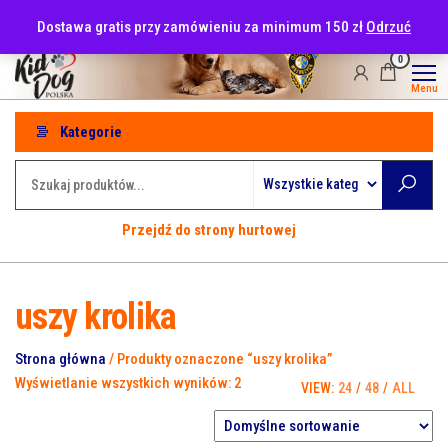
Przejdź
tel: 530-915-486
Dostawa gratis przy zamówieniu za minimum 150 zł
Odrzuć
do
treści
0
Menu
Kategorie
Przejdź do strony hurtowej
uszy krolika
Strona główna
/ Produkty oznaczone “uszy krolika”
Wyświetlanie wszystkich wyników: 2
VIEW:
24
/
48
/
ALL