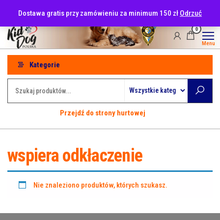
Przejdź
tel: 530-915-486
Dostawa gratis przy zamówieniu za minimum 150 zł
Odrzuć
do
treści
0
Menu
Kategorie
Przejdź do strony hurtowej
wspiera odkłaczenie
Nie znaleziono produktów, których szukasz.