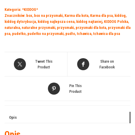
Poroże,
Kategoria:
*KIDDOG*
połówka
Znaczników:
box
,
box na przysmaki
,
Karma dla kota
,
Karma dla psa
,
kiddog
,
poroża
kiddog dytsrybucja
,
kiddog najlepsza cena
,
kiddog najtaniej
,
KIDDOG Polska
,
jelenia
naturalna
,
naturalne przysmaki
,
przysmaki
,
przysmaki dla kota
,
przysmaki dla
-
psa
,
pudełko
,
pudełko na przysmaki
,
pudło
,
tchawica
,
tchawica dla psa
L
Tweet This
Share on
Product
Facebook
Pin This
Product
Opis
Opis