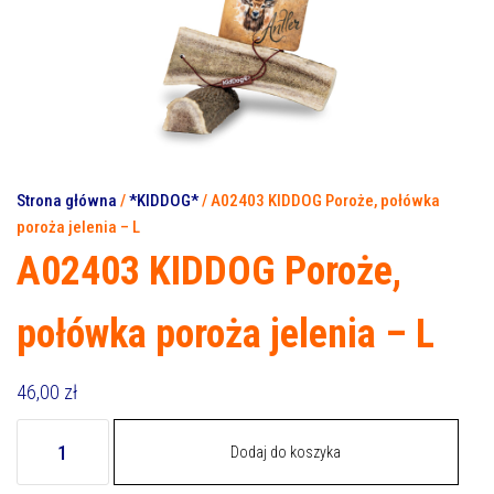
XXL
Strona główna
/
*KIDDOG*
/ A02403 KIDDOG Poroże, połówka
poroża jelenia – L
A02403 KIDDOG Poroże,
połówka poroża jelenia – L
46,00
zł
ilość
Dodaj do koszyka
A02403
KIDDOG