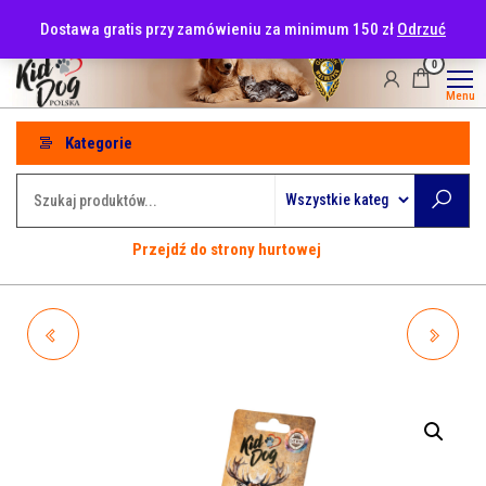
Przejdź
tel: 530-915-486
Dostawa gratis przy zamówieniu za minimum 150 zł
Odrzuć
do
treści
0
Menu
Kategorie
Przejdź do strony hurtowej
A02425 KIDDOG ANTLER,
A77802 KIDDOG 100%
POROŻE JELENIA - XL
NATURALNA PRZEKĄSKA,
UCHO WOŁOWE - JUMBO