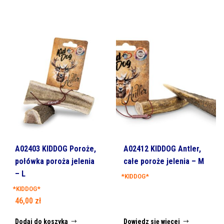
A02403 KIDDOG Poroże,
A02412 KIDDOG Antler,
połówka poroża jelenia
całe poroże jelenia – M
– L
*KIDDOG*
*KIDDOG*
46,00
zł
Dodaj do koszyka
Dowiedz się więcej