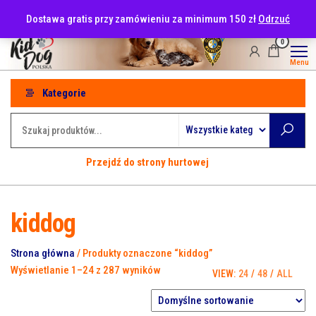
Przejdź
tel: 530-915-486
Dostawa gratis przy zamówieniu za minimum 150 zł
Odrzuć
do
treści
0
Menu
Kategorie
Przejdź do strony hurtowej
kiddog
Strona główna
/ Produkty oznaczone “kiddog”
Wyświetlanie 1–24 z 287 wyników
VIEW:
24
/
48
/
ALL