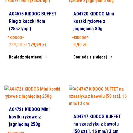
A04675 KIDDOG BUFFET
A04720 KIDDOG Mini
Ring z kaczki 9cm
kostki ryżowe z
(25szt/op.)
jagnięciną 80g
*KIDDOG*
*KIDDOG*
Pierwotna
Aktualna
239,00
zł
179,99
zł
9,90
zł
cena
cena
Dowiedz się więcej
Dowiedz się więcej
wynosiła:
wynosi:
239,00 zł.
179,99 zł.
A04721 KIDDOG Mini
A04747 KIDDOG BUFFET
kostki ryżowe z
na szaszłyku z bawołu
jagnięciną 250g
[50 szt.], 16 mm/13 cm