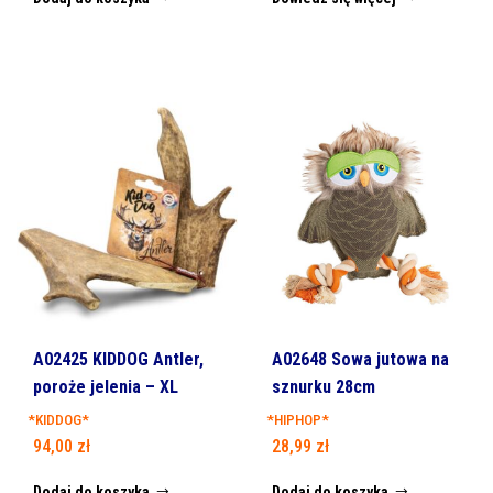
A02425 KIDDOG Antler,
A02648 Sowa jutowa na
poroże jelenia – XL
sznurku 28cm
*KIDDOG*
*HIPHOP*
94,00
zł
28,99
zł
Dodaj do koszyka
Dodaj do koszyka