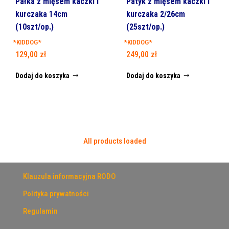
Pałka z mięsem kaczki i
Patyk z mięsem kaczki i
kurczaka 14cm
kurczaka 2/26cm
(10szt/op.)
(25szt/op.)
*KIDDOG*
*KIDDOG*
129,00
zł
249,00
zł
Dodaj do koszyka
Dodaj do koszyka
All products loaded
Klauzula informacyjna RODO
Polityka prywatności
Regulamin