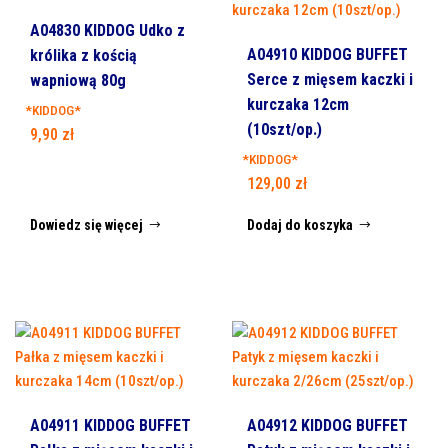
A04830 KIDDOG Udko z
A04910 KIDDOG BUFFET
królika z kością
Serce z mięsem kaczki i
wapniową 80g
kurczaka 12cm
*KIDDOG*
(10szt/op.)
9,90
zł
*KIDDOG*
129,00
zł
Dowiedz się więcej
Dodaj do koszyka
A04911 KIDDOG BUFFET
A04912 KIDDOG BUFFET