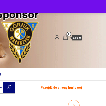
0
0,00 zł
T
Przejdź do strony hurtowej
A02423 KIDDOG ANTLER,