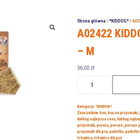
Strona główna
/
*KIDDOG*
/ A02
A02422 KIDDOG
– M
36,00
zł
ilość
A02422
KIDDOG
Antler,
Kategoria:
*KIDDOG*
poroże
Znaczników:
box
,
box na przysmaki
,
jelenia
kiddog najlepsza cena
,
kiddog najtan
-
przysmaki
,
poroża
,
poroze
,
poroze j
M
przysmaki dla psa
,
pudełko
,
pudełko
tchawica
,
tchawica dla psa