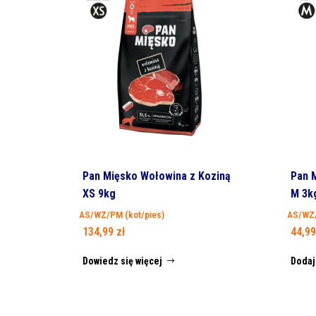
Pan Mięsko Wołowina z Koziną
Pan M
XS 9kg
M 3k
AS/WZ/PM (kot/pies)
AS/WZ/
134,99
zł
44,9
Dowiedz się więcej
Dodaj