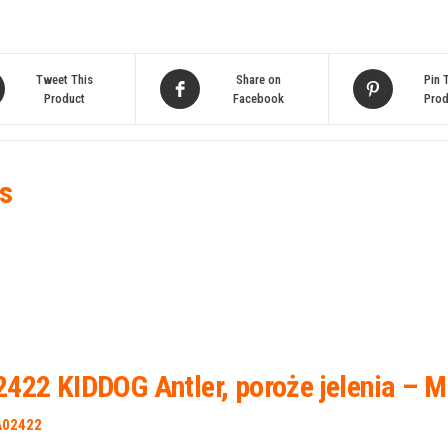
Tweet This
Share on
Pin 
Product
Facebook
Prod
s
422 KIDDOG Antler, poroże jelenia – M
A02422