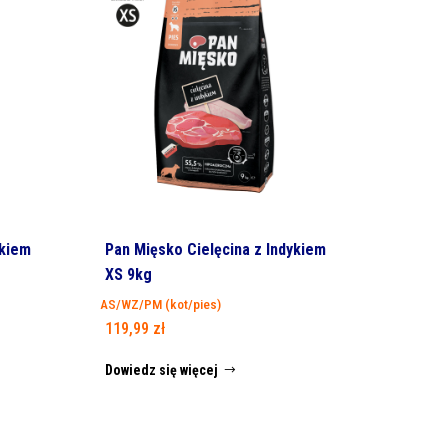
ykiem
Pan Mięsko Cielęcina z Indykiem
XS 9kg
AS/WZ/PM (kot/pies)
119,99
zł
Dowiedz się więcej