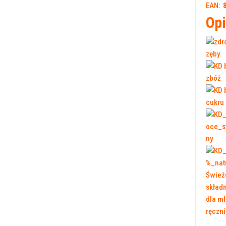
EAN:
Opi
Świeżo
składn
dla mł
ręczni