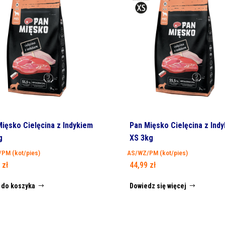
ięsko Cielęcina z Indykiem
Pan Mięsko Cielęcina z Ind
g
XS 3kg
PM (kot/pies)
AS/WZ/PM (kot/pies)
9
zł
44,99
zł
 do koszyka
Dowiedz się więcej