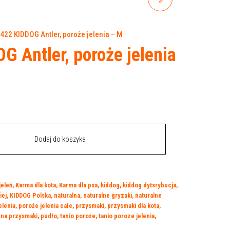
POROŻE JELENIA - L
422 KIDDOG Antler, poroże jelenia – M
 Antler, poroże jelenia
Dodaj do koszyka
jeleń
,
Karma dla kota
,
Karma dla psa
,
kiddog
,
kiddog dytsrybucja
,
iej
,
KIDDOG Polska
,
naturalna
,
naturalne gryzaki
,
naturalne
elenia
,
poroże jelenia całe
,
przysmaki
,
przysmaki dla kota
,
 na przysmaki
,
pudło
,
tanio poroże
,
tanio poroze jelenia
,