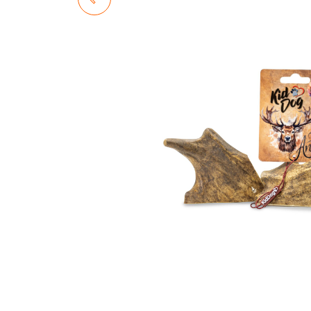
CAŁE POROŻE JELENIA - XL