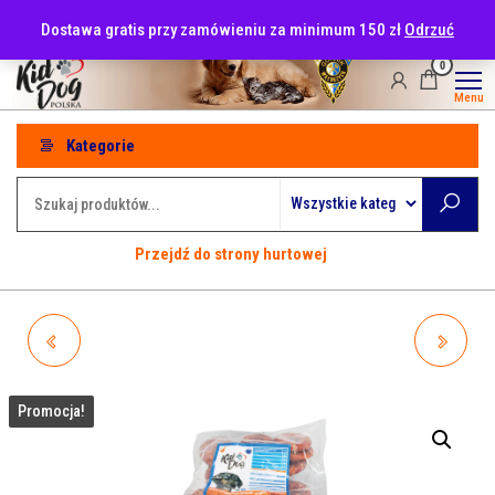
Przejdź
tel: 530-915-486
Dostawa gratis przy zamówieniu za minimum 150 zł
Odrzuć
do
treści
0
Menu
Kategorie
Przejdź do strony hurtowej
A04910 KIDDOG BUFFET
A99952 KIDDOG STOJAK
SERCE Z MIĘSEM KACZKI I
OBROTOWY
Promocja!
KURCZAKA 12CM