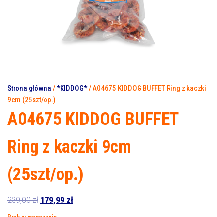
(10SZT/OP.)
Strona główna
/
*KIDDOG*
/ A04675 KIDDOG BUFFET Ring z kaczki
9cm (25szt/op.)
A04675 KIDDOG BUFFET
Ring z kaczki 9cm
(25szt/op.)
Pierwotna
Aktualna
239,00
zł
179,99
zł
cena
cena