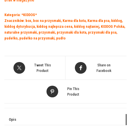
Brak w magazynie
wynosiła:
wynosi:
239,00 zł.
179,99 zł.
Kategoria:
*KIDDOG*
Znaczników:
box
,
box na przysmaki
,
Karma dla kota
,
Karma dla psa
,
kiddog
,
kiddog dytsrybucja
,
kiddog najlepsza cena
,
kiddog najtaniej
,
KIDDOG Polska
,
naturalne przysmaki
,
przysmaki
,
przysmaki dla kota
,
przysmaki dla psa
,
pudełko
,
pudełko na przysmaki
,
pudło
Tweet This
Share on
Product
Facebook
Pin This
Product
Opis