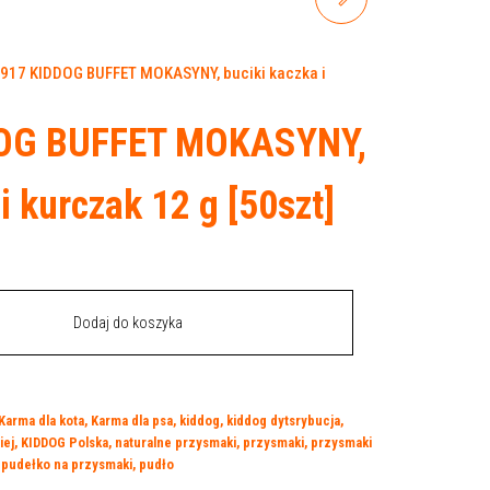
LOLLIPOP LIZAK Z
917 KIDDOG BUFFET MOKASYNY, buciki kaczka i
KURCZAKIEM I SEREM 9
OG BUFFET MOKASYNY,
CM/8 G [100SZT.]
i kurczak 12 g [50szt]
Dodaj do koszyka
Karma dla kota
,
Karma dla psa
,
kiddog
,
kiddog dytsrybucja
,
iej
,
KIDDOG Polska
,
naturalne przysmaki
,
przysmaki
,
przysmaki
,
pudełko na przysmaki
,
pudło