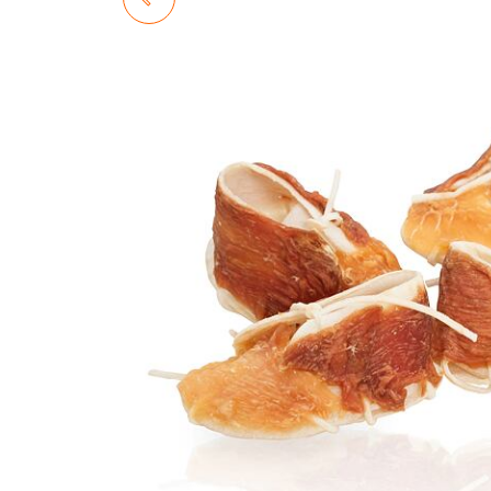
PRZEKĄSKA
ENERGETYCZNA WOŁOWA
30 G [100SZT.]