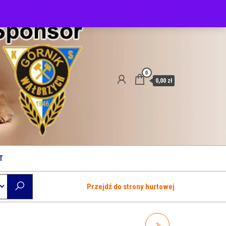
0
0,00 zł
T
Przejdź do strony hurtowej
A04981 KIDDOG BUFFET