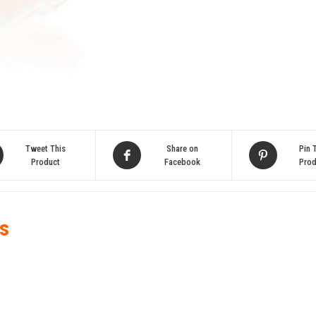
kurczak
12
g
[50szt]
Tweet This
Share on
Pin 
Product
Facebook
Prod
s