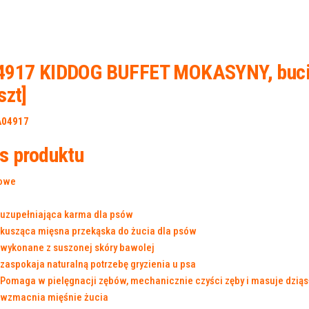
917 KIDDOG BUFFET MOKASYNY, buciki
szt]
A04917
s produktu
uzupełniająca karma dla psów
kusząca mięsna przekąska do żucia dla psów
wykonane z suszonej skóry bawolej
zaspokaja naturalną potrzebę gryzienia u psa
Pomaga w pielęgnacji zębów, mechanicznie czyści zęby i masuje dziąs
wzmacnia mięśnie żucia