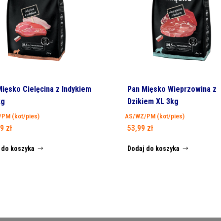
ięsko Cielęcina z Indykiem
Pan Mięsko Wieprzowina z
kg
Dzikiem XL 3kg
PM (kot/pies)
AS/WZ/PM (kot/pies)
99
zł
53,99
zł
 do koszyka
Dodaj do koszyka