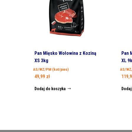
Pan Mięsko Wołowina z Koziną
Pan M
XS 3kg
XL 9
AS/WZ/PM (kot/pies)
AS/WZ/
49,99
zł
119,
Dodaj do koszyka
Dodaj