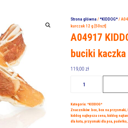
Strona główna
/
*KIDDOG*
/ A04
kurczak 12 g [50szt]
A04917 KIDD
buciki kaczka 
119,00
zł
ilość
A04917
KIDDOG
BUFFET
Kategoria:
*KIDDOG*
MOKASYNY,
Znaczników:
box
,
box na przysmaki
,
buciki
kiddog najlepsza cena
,
kiddog najtan
kaczka
dla kota
,
przysmaki dla psa
,
pudełko
i