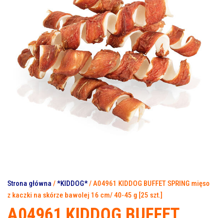
40-45 G [25 SZT.]
Strona główna
/
*KIDDOG*
/ A04961 KIDDOG BUFFET SPRING mięso
z kaczki na skórze bawolej 16 cm/ 40-45 g [25 szt.]
A04961 KIDDOG BUFFET