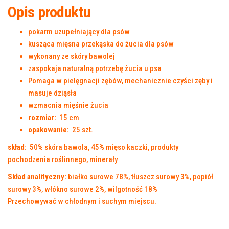
Opis produktu
pokarm uzupełniający dla psów
kusząca mięsna przekąska do żucia dla psów
wykonany ze skóry bawolej
zaspokaja naturalną potrzebę żucia u psa
Pomaga w pielęgnacji zębów, mechanicznie czyści zęby i
masuje dziąsła
wzmacnia mięśnie żucia
rozmiar:
15 cm
opakowanie:
25 szt.
skład:
50% skóra bawola, 45% mięso kaczki, produkty
pochodzenia roślinnego, minerały
Skład analityczny:
białko surowe 78%, tłuszcz surowy 3%, popiół
surowy 3%, włókno surowe 2%, wilgotność 18%
Przechowywać w chłodnym i suchym miejscu.