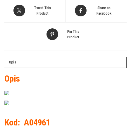
Tweet This
Share on
Product
Facebook
Pin This
Product
Opis
Opis
Kod:
A04961