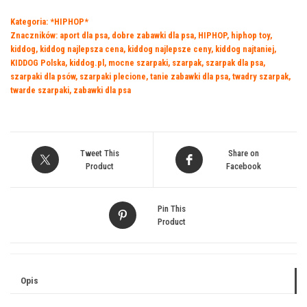
kot
Kategoria:
*HIPHOP*
leżący
Znaczników:
aport dla psa
,
dobre zabawki dla psa
,
HIPHOP
,
hiphop toy
,
40
kiddog
,
kiddog najlepsza cena
,
kiddog najlepsze ceny
,
kiddog najtaniej
,
cm,
KIDDOG Polska
,
kiddog.pl
,
mocne szarpaki
,
szarpak
,
szarpak dla psa
,
pluszowy
szarpaki dla psów
,
szarpaki plecione
,
tanie zabawki dla psa
,
twadry szarpak
,
twarde szarpaki
,
zabawki dla psa
Tweet This
Share on
Product
Facebook
Pin This
Product
Opis