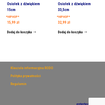
Osiołek z dźwiękiem
Osiołek z dźwiękiem
15cm
33,5cm
*HIPHOP*
*HIPHOP*
15,99
zł
32,99
zł
Dodaj do koszyka
Dodaj do koszyka
Klauzula informacyjna RODO
Polityka prywatności
Regulamin
entertech.pl