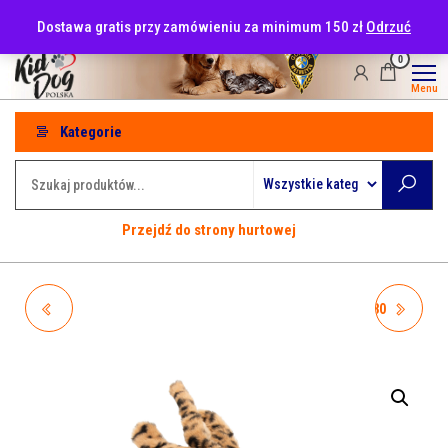
Przejdź
tel: 530-915-486
Dostawa gratis przy zamówieniu za minimum 150 zł
Odrzuć
do
treści
0
Menu
Kategorie
Przejdź do strony hurtowej
A04983 KIDDOG BUFFET
A06058 KROWA LEŻĄCA 30
LOLLIPOP LIZAK Z MIĘSEM
CM, PLUSZOWA
KACZKI I SEREM 9 CM/8 G