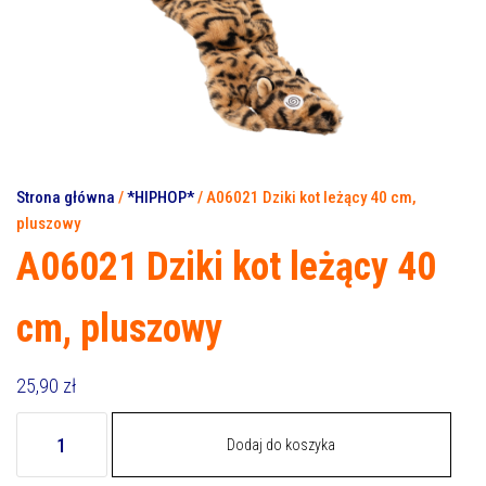
[100 SZT.]
Strona główna
/
*HIPHOP*
/ A06021 Dziki kot leżący 40 cm,
pluszowy
A06021 Dziki kot leżący 40
cm, pluszowy
25,90
zł
ilość
Dodaj do koszyka
A06021
Dziki