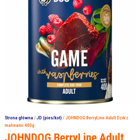
Strona główna
/
JD (pies/kot)
/ JOHNDOG BerryLine Adult Dzik z
malinami 400g
JOHNDOG BerryLine Adult