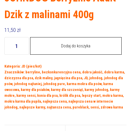
Dzik z malinami 400g
11,50
zł
ilość
Dodaj do koszyka
JOHNDOG
BerryLine
Adult
Kategoria:
JD (pies/kot)
Dzik
Znaczników:
berryline
,
bezkonkurencyjna cena
,
dobra jakość
,
dobra karma
,
z
dziczyzna dla psa
,
dzik maliny
,
jagnięcina dla psa
,
JD
,
johndog
,
johndog dla
malinami
psów
,
johndog najtaniej
,
johndog pure
,
karma mokra dla psów
,
karma
400g
owocowa
,
karmy dla psiaków
,
karmy dla szczeniąt
,
karmy johndog
,
karmy
mokre
,
karmy sensi
,
konia dla psa
,
królik dla psa
,
lepszy start
,
mokra karma
,
mokra karma dla pupila
,
najlepsza cena
,
najlepsza cena w internecie
johndog
,
najlepsze karmy
,
najtansza cena
,
pureblack
,
sensi
,
zdrowa karma