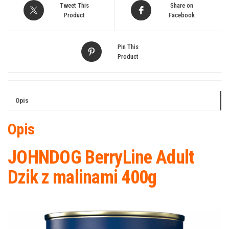
Tweet This
Share on
Product
Facebook
Pin This
Product
Opis
Opis
JOHNDOG BerryLine Adult
Dzik z malinami 400g