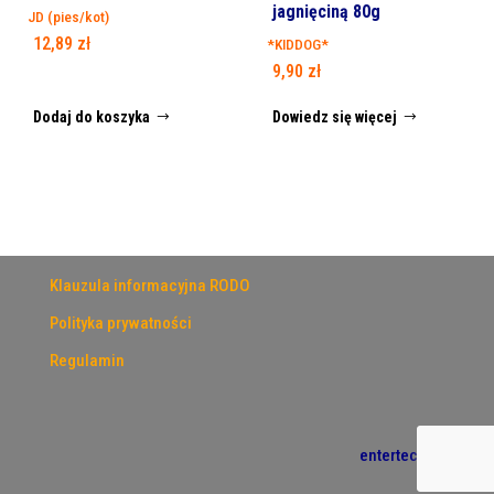
jagnięciną 80g
JD (pies/kot)
12,89
zł
*KIDDOG*
9,90
zł
Dodaj do koszyka
Dowiedz się więcej
Klauzula informacyjna RODO
Polityka prywatności
Regulamin
entertech.pl