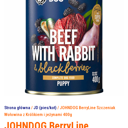
800G
800G
Strona główna
/
JD (pies/kot)
/ JOHNDOG BerryLine Szczeniak
Wołowina z Królikiem i jeżynami 400g
JOHNDOG BerryLine