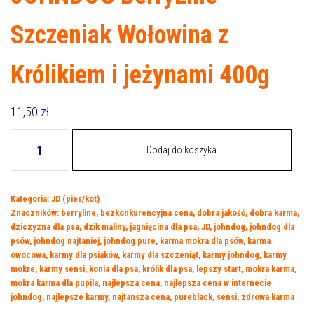
Szczeniak Wołowina z
Królikiem i jeżynami 400g
11,50
zł
ilość
Dodaj do koszyka
JOHNDOG
BerryLine
Szczeniak
Kategoria:
JD (pies/kot)
Wołowina
Znaczników:
berryline
,
bezkonkurencyjna cena
,
dobra jakość
,
dobra karma
,
z
dziczyzna dla psa
,
dzik maliny
,
jagnięcina dla psa
,
JD
,
johndog
,
johndog dla
Królikiem
psów
,
johndog najtaniej
,
johndog pure
,
karma mokra dla psów
,
karma
i
owocowa
,
karmy dla psiaków
,
karmy dla szczeniąt
,
karmy johndog
,
karmy
mokre
,
karmy sensi
,
konia dla psa
,
królik dla psa
,
lepszy start
,
mokra karma
,
jeżynami
mokra karma dla pupila
,
najlepsza cena
,
najlepsza cena w internecie
400g
johndog
,
najlepsze karmy
,
najtansza cena
,
pureblack
,
sensi
,
zdrowa karma