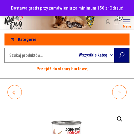
Przejdź
tel: 530-915-486
Dostawa gratis przy zamówieniu za minimum 150 zł
Odrzuć
do
treści
0
Menu
Kategorie
Przejdź do strony hurtowej
JOHNDOG FOR CAT'S 99
JOHNDOG FOR CAT'S 99
MENU BAŻANT 200G
MENU INDYK 200G