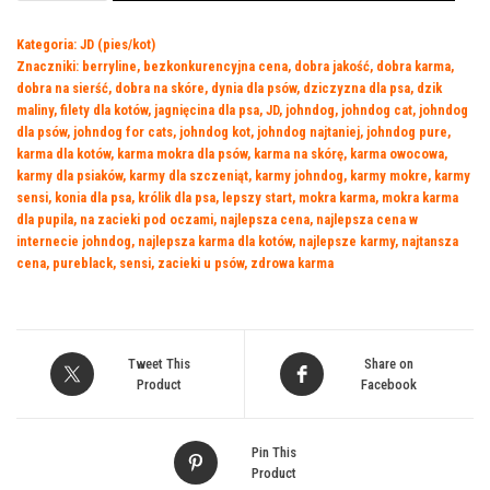
Cat's
Kategoria:
JD (pies/kot)
99
Znaczniki:
berryline
,
bezkonkurencyjna cena
,
dobra jakość
,
dobra karma
,
MENU
dobra na sierść
,
dobra na skóre
,
dynia dla psów
,
dziczyzna dla psa
,
dzik
Bażant
maliny
,
filety dla kotów
,
jagnięcina dla psa
,
JD
,
johndog
,
johndog cat
,
johndog
400g
dla psów
,
johndog for cats
,
johndog kot
,
johndog najtaniej
,
johndog pure
,
karma dla kotów
,
karma mokra dla psów
,
karma na skórę
,
karma owocowa
,
karmy dla psiaków
,
karmy dla szczeniąt
,
karmy johndog
,
karmy mokre
,
karmy
sensi
,
konia dla psa
,
królik dla psa
,
lepszy start
,
mokra karma
,
mokra karma
dla pupila
,
na zacieki pod oczami
,
najlepsza cena
,
najlepsza cena w
internecie johndog
,
najlepsza karma dla kotów
,
najlepsze karmy
,
najtansza
cena
,
pureblack
,
sensi
,
zacieki u psów
,
zdrowa karma
Tweet This
Share on
Product
Facebook
Pin This
Product