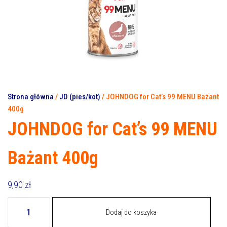
Strona główna
/
JD (pies/kot)
/ JOHNDOG for Cat’s 99 MENU Bażant
400g
JOHNDOG for Cat’s 99 MENU
Bażant 400g
9,90
zł
ilość
Dodaj do koszyka
JOHNDOG
for