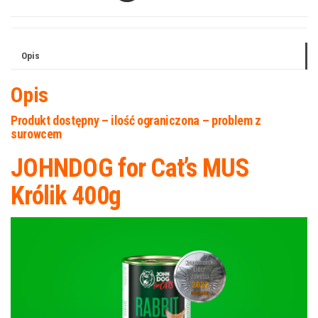
Opis
Opis
Produkt dostępny – ilość ograniczona – problem z
surowcem
JOHNDOG for Cat’s MUS
Królik 400g