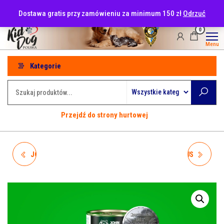
Przejdź
tel: 530-915-486
Dostawa gratis przy zamówieniu za minimum 150 zł
Odrzuć
do
treści
0
Menu
Kategorie
Przejdź do strony hurtowej
JOHNDOG FOR CAT'S MUS
JOHNDOG FOR CAT'S MUS
KRÓLIK 200G
KOCIAK CIELĘCINA I KRÓLIK
200G