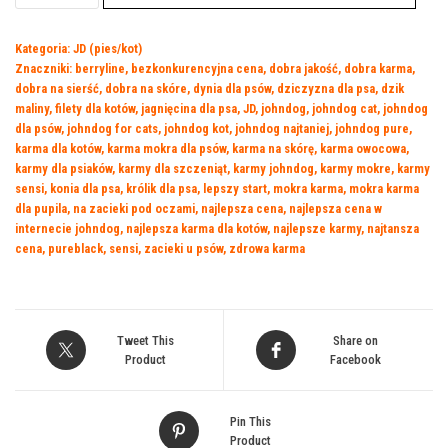
for
Cat's
Kategoria:
JD (pies/kot)
MUS
Znaczniki:
berryline
,
bezkonkurencyjna cena
,
dobra jakość
,
dobra karma
,
Królik
dobra na sierść
,
dobra na skóre
,
dynia dla psów
,
dziczyzna dla psa
,
dzik
400g
maliny
,
filety dla kotów
,
jagnięcina dla psa
,
JD
,
johndog
,
johndog cat
,
johndog
dla psów
,
johndog for cats
,
johndog kot
,
johndog najtaniej
,
johndog pure
,
karma dla kotów
,
karma mokra dla psów
,
karma na skórę
,
karma owocowa
,
karmy dla psiaków
,
karmy dla szczeniąt
,
karmy johndog
,
karmy mokre
,
karmy
sensi
,
konia dla psa
,
królik dla psa
,
lepszy start
,
mokra karma
,
mokra karma
dla pupila
,
na zacieki pod oczami
,
najlepsza cena
,
najlepsza cena w
internecie johndog
,
najlepsza karma dla kotów
,
najlepsze karmy
,
najtansza
cena
,
pureblack
,
sensi
,
zacieki u psów
,
zdrowa karma
Tweet This
Share on
Product
Facebook
Pin This
Product