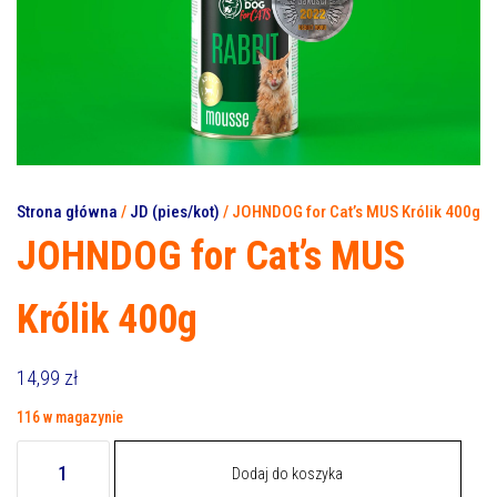
Strona główna
/
JD (pies/kot)
/ JOHNDOG for Cat’s MUS Królik 400g
JOHNDOG for Cat’s MUS
Królik 400g
14,99
zł
116 w magazynie
ilość
Dodaj do koszyka
JOHNDOG