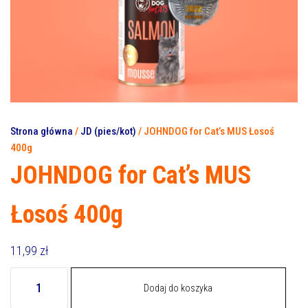
Strona główna
/
JD (pies/kot)
/ JOHNDOG for Cat’s MUS Łosoś
400g
JOHNDOG for Cat’s MUS
Łosoś 400g
11,99
zł
ilość
Dodaj do koszyka
JOHNDOG
for