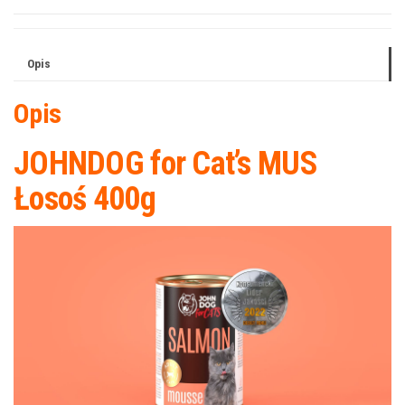
Opis
Opis
JOHNDOG for Cat’s MUS
Łosoś 400g