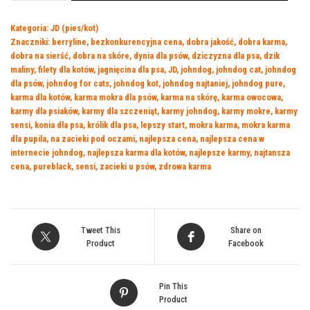
Cat's
Kategoria:
JD (pies/kot)
MUS
Znaczniki:
berryline
,
bezkonkurencyjna cena
,
dobra jakość
,
dobra karma
,
Łosoś
dobra na sierść
,
dobra na skóre
,
dynia dla psów
,
dziczyzna dla psa
,
dzik
400g
maliny
,
filety dla kotów
,
jagnięcina dla psa
,
JD
,
johndog
,
johndog cat
,
johndog
dla psów
,
johndog for cats
,
johndog kot
,
johndog najtaniej
,
johndog pure
,
karma dla kotów
,
karma mokra dla psów
,
karma na skórę
,
karma owocowa
,
karmy dla psiaków
,
karmy dla szczeniąt
,
karmy johndog
,
karmy mokre
,
karmy
sensi
,
konia dla psa
,
królik dla psa
,
lepszy start
,
mokra karma
,
mokra karma
dla pupila
,
na zacieki pod oczami
,
najlepsza cena
,
najlepsza cena w
internecie johndog
,
najlepsza karma dla kotów
,
najlepsze karmy
,
najtansza
cena
,
pureblack
,
sensi
,
zacieki u psów
,
zdrowa karma
Tweet This
Share on
Product
Facebook
Pin This
Product