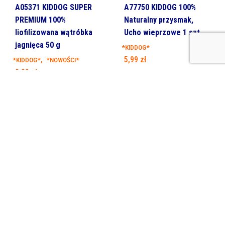
A05371 KIDDOG SUPER
A77750 KIDDOG 100%
PREMIUM 100%
Naturalny przysmak,
liofilizowana wątróbka
Ucho wieprzowe 1 szt
jagnięca 50 g
*KIDDOG*
5,99
zł
,
*KIDDOG*
*NOWOŚCI*
9,99
zł
Dodaj do koszyka
Dodaj do koszyka
A77757 KIDDOG 100%
Naturalny przysmak,