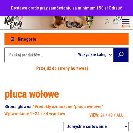
Przejdź
tel: 530-915-486
Dostawa gratis przy zamówieniu za minimum 150 zł
Odrzuć
do
treści
0
Menu
Kategorie
Przejdź do strony hurtowej
płuca wołowe
Strona główna
/ Produkty oznaczone “płuca wołowe”
Wyświetlanie 1–24 z 54 wyników
VIEW:
24
/
48
/
ALL