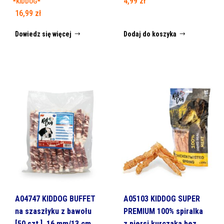
4,99
zł
*KIDDOG*
16,99
zł
Dowiedz się więcej
Dodaj do koszyka
A04747 KIDDOG BUFFET
A05103 KIDDOG SUPER
na szaszłyku z bawołu
PREMIUM 100% spiralka
[50 szt.], 16 mm/13 cm
z piersi kurczaka bez