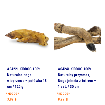
A04221 KIDDOG 100%
A04241 KIDDOG 100%
Naturalna noga
Naturalny przysmak,
wieprzowa – połówka 18
Noga jelenia z futrem –
cm / 120 g
1 szt. / 30 cm
*KIDDOG*
*KIDDOG*
3,99
zł
8,99
zł