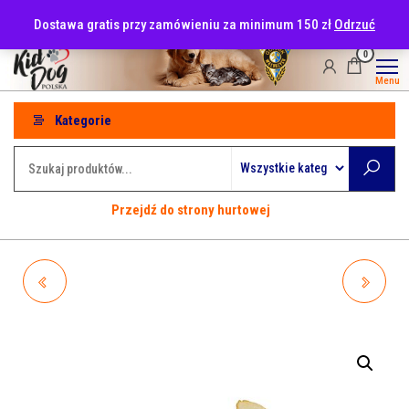
Przejdź
tel: 530-915-486
Dostawa gratis przy zamówieniu za minimum 150 zł
Odrzuć
do
treści
0
Menu
Kategorie
Przejdź do strony hurtowej
A77766 KIDDOG 100%
A77757 KIDDOG 100%
NATURALNY PRZYSMAK,
NATURALNY PRZYSMAK,
PLASTERKI TCHAWICY
POŁÓWKA NOGI