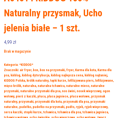
Naturalny przysmak, Ucho
jelenia białe – 1 szt.
4,99
zł
Brak w magazynie
Kategoria:
*KIDDOG*
Znaczniki:
air fryer
,
box
,
box na przysmaki
,
fryer
,
Karma dla kota
,
Karma dla
psa
,
kiddog
,
kiddog dytsrybucja
,
kiddog najlepsza cena
,
kiddog najtaniej
,
KIDDOG Polska
,
królik naturalny
,
łapki kurze
,
lofilizjowana piers
,
lofilizjowane
,
mięso królik
,
naturalna
,
naturalna tchawica
,
naturalne mieso
,
naturalne
przysmaki
,
naturalne przysmaki dla psa
,
nos świni
,
nosek wieprzowy
,
ogon
wołowy
,
pierś z kaczki
,
płuca
,
pluca jagniece
,
płuca wołowe
,
przysmak
naturalny
,
przysmaki
,
przysmaki dla kota
,
przysmaki dla psa
,
przysmaki
naturalne
,
pudełko
,
pudełko na przysmaki
,
pudło
,
ryjek
,
ryjek wieprzowy
,
serca kaczki
,
stopki kurze
,
tchawica
,
tchawica dla psa
,
tchawica jagnieca
,
tchawica wołowa
,
ucho świnskie
,
ucho wieprzowe
,
ucho wołowe
,
żwacz
,