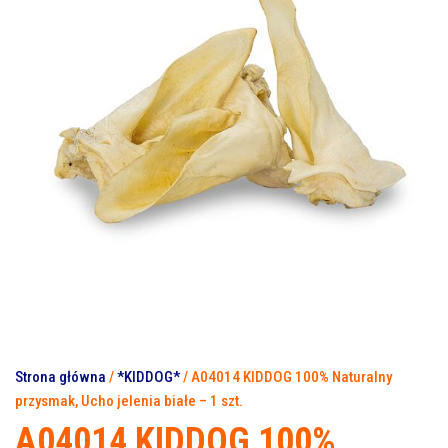
WIEPRZOWEJ 4 - 5 CM / 200
WIEPRZOWEJ 18 CM / 240 G
G
(2 SZT.)
Strona główna
/
*KIDDOG*
/ A04014 KIDDOG 100% Naturalny
przysmak, Ucho jelenia białe – 1 szt.
A04014 KIDDOG 100%