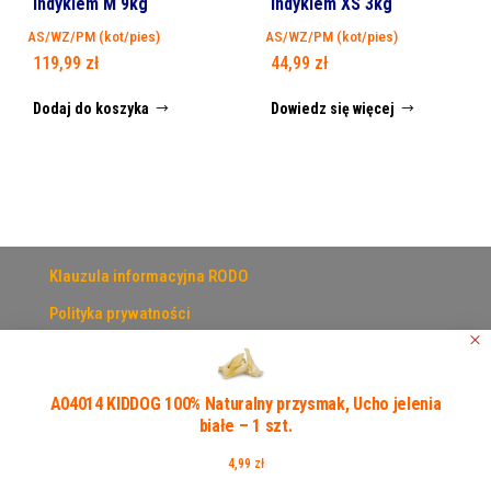
Indykiem M 9kg
Indykiem XS 3kg
AS/WZ/PM (kot/pies)
AS/WZ/PM (kot/pies)
119,99
zł
44,99
zł
Dodaj do koszyka
Dowiedz się więcej
Klauzula informacyjna RODO
Polityka prywatności
Regulamin
A04014 KIDDOG 100% Naturalny przysmak, Ucho jelenia
białe – 1 szt.
entertech.pl
4,99
zł